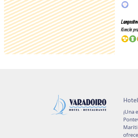
Hotel
¡Una e
Pontev
Marít
ofrec