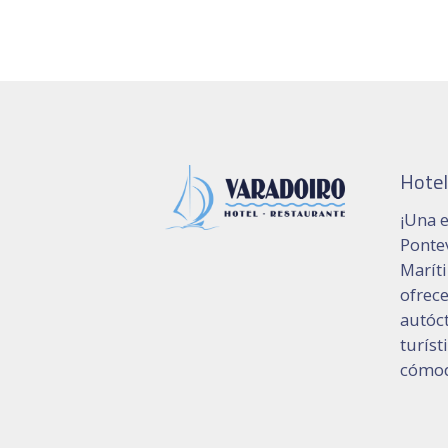
Hotel
¡Una e
Pontev
Marít
ofrec
autóct
turíst
cómod