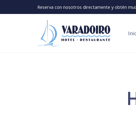
Reserva con nosotros directamente y obtén muc
Ini
H