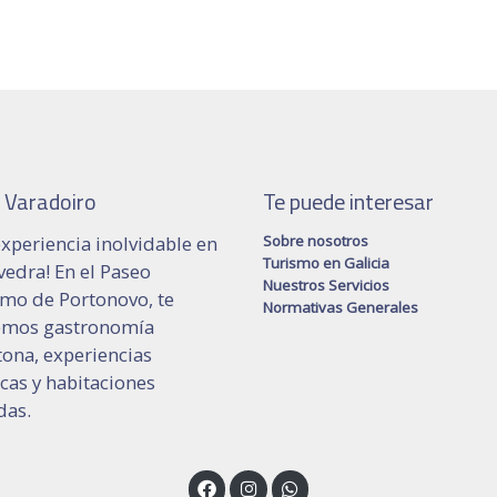
 Varadoiro
Te puede interesar
xperiencia inolvidable en
Sobre nosotros
Turismo en Galicia
edra! En el Paseo
Nuestros Servicios
imo de Portonovo, te
Normativas Generales
emos gastronomía
ona, experiencias
icas y habitaciones
as.